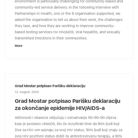
environment is particularly challenging for community-based and
community-led service delivery. In the following interview with
Partnerships in Health, one of the 6 organisation supported, we
asked the organisation to tell us about their work, the challenges
they face, and how they are working to improve community-
based testing services for HIV/AIDS, viral hepatitis, and sexually
transmitted infections in their communities.
More
Grad Mostar potpisao Parišku deklaraciju
12. August. 2020
Grad Mostar potpisao Parišku deklaraciju
za okončanje epidemije HIV/AIDS-a
Aktivnosti i obaveze uključuju i ostvarivanje 90–90–90 ciljeva
koje je postavio UNAIDS, što će rezultirati time da 90% ljudi koji
žive sa HIV-om saznaju za svoj HIV status, 90% ljudi koji znaju za
svoj HIV pozitivni status dobit će antiretrovirusnu terapiju, a 90%