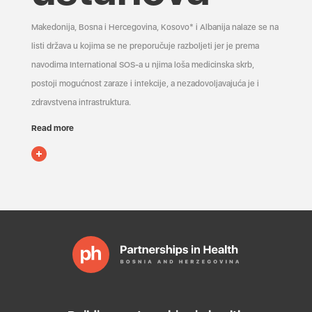
Makedonija, Bosna i Hercegovina, Kosovo* i Albanija nalaze se na
listi država u kojima se ne preporučuje razboljeti jer je prema
navodima International SOS-a u njima loša medicinska skrb,
postoji mogućnost zaraze i infekcije, a nezadovoljavajuća je i
zdravstvena infrastruktura.
Read more