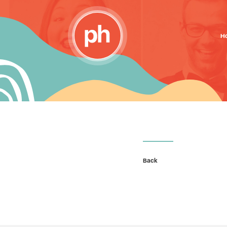
H
Back