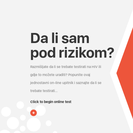
Da li sam
pod rizikom?
Razmišljate da li se trebate testirati na HIV ili
gdje to možete uraditi? Popunite ovaj
jednostavni on-line upitnik i saznajte da li se
trebate testirati...
Click to begin online test