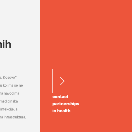
nih
a, Kosovo* i
a u kojima se ne
ema navodima
contact
 medicinska
partnerships
infekcije, a
in health
a infrastruktura.