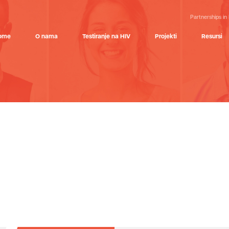
Partnerships in
ome
O nama
Testiranje na HIV
Projekti
Resursi