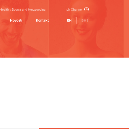
 Health
Bosnia and Herzegovina
ph Channel
Novosti
Kontakt
EN
BHS