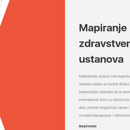
Mapiranje
zdravstve
ustanova
Makedonija, Bosna i Hercegovin
Albanija nalaze se na listi držav
preporučuje razboljeti jer je pr
International SOS-a u njima loša
skrb, postoji mogućnost zaraze i 
nezadovoljavajuća je i zdravstven
Read more