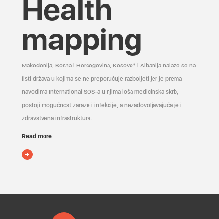
Health
mapping
Makedonija, Bosna i Hercegovina, Kosovo* i Albanija nalaze se na
listi država u kojima se ne preporučuje razboljeti jer je prema
navodima International SOS-a u njima loša medicinska skrb,
postoji mogućnost zaraze i infekcije, a nezadovoljavajuća je i
zdravstvena infrastruktura.
Read more