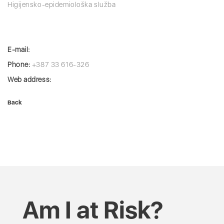
Higijensko-epidemiološka služba
E-mail:
Phone:
+387 33 616-326
Web address:
Back
Am I at Risk?