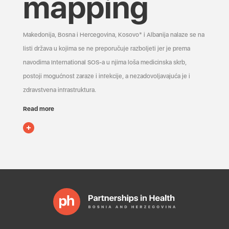
mapping
Makedonija, Bosna i Hercegovina, Kosovo* i Albanija nalaze se na
listi država u kojima se ne preporučuje razboljeti jer je prema
navodima International SOS-a u njima loša medicinska skrb,
postoji mogućnost zaraze i infekcije, a nezadovoljavajuća je i
zdravstvena infrastruktura.
Read more