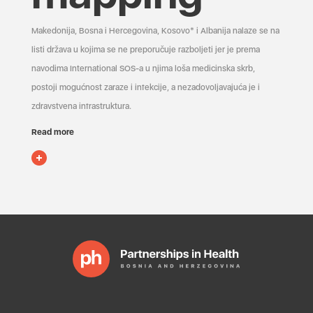
Makedonija, Bosna i Hercegovina, Kosovo* i Albanija nalaze se na
listi država u kojima se ne preporučuje razboljeti jer je prema
navodima International SOS-a u njima loša medicinska skrb,
postoji mogućnost zaraze i infekcije, a nezadovoljavajuća je i
zdravstvena infrastruktura.
Read more