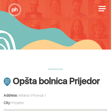
Opšta bolnica Prijedor
Address:
Milana Vrhovca 1
City:
Prijedor