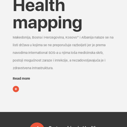
Health
mapping
Makedonija, Bosna i Hercegovina, Kosovo* i Albanija nalaze se na
listi država u kojima se ne preporučuje razboljeti jer je prema
navodima International SOS-a u njima loša medicinska skrb,
postoji mogućnost zaraze i infekcije, a nezadovoljavajuća je i
zdravstvena infrastruktura.
Read more