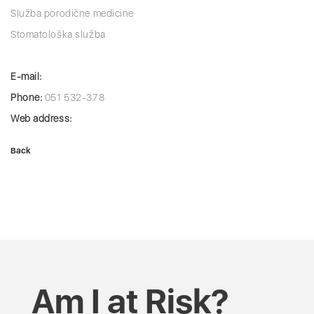
Služba porodične medicine
Stomatološka služba
E-mail:
Phone:
051 532-378
Web address:
Back
Am I at Risk?