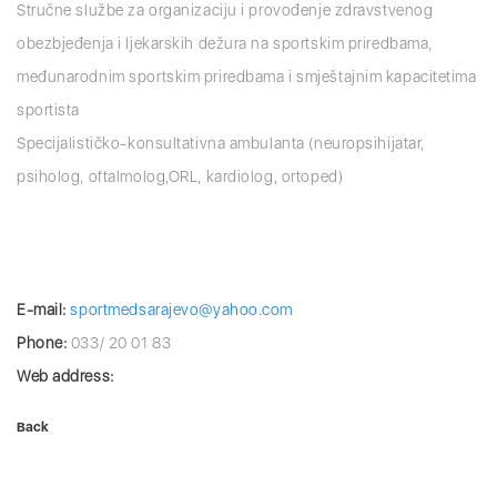
Stručne službe za organizaciju i provođenje zdravstvenog
obezbjeđenja i ljekarskih dežura na sportskim priredbama,
međunarodnim sportskim priredbama i smještajnim kapacitetima
sportista
Specijalističko-konsultativna ambulanta (neuropsihijatar,
psiholog, oftalmolog,ORL, kardiolog, ortoped)
E-mail:
sportmedsarajevo@yahoo.com
Phone:
033/ 20 01 83
Web address:
Back