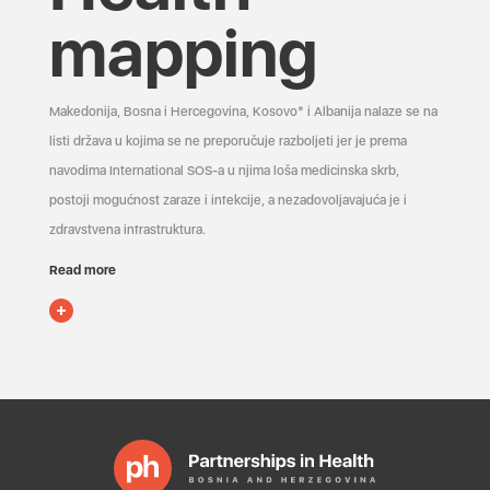
mapping
Makedonija, Bosna i Hercegovina, Kosovo* i Albanija nalaze se na
listi država u kojima se ne preporučuje razboljeti jer je prema
navodima International SOS-a u njima loša medicinska skrb,
postoji mogućnost zaraze i infekcije, a nezadovoljavajuća je i
zdravstvena infrastruktura.
Read more